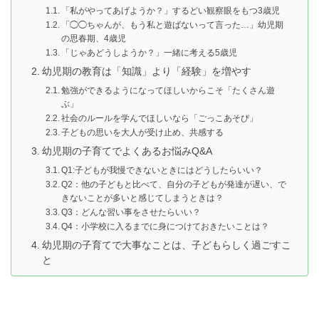
「私がやってあげようか？」するどい観察眼をもつ3歳児
「◯◯ちゃんが、もう私と遊ばないって言った…」幼児期
の思春期、4歳児
「じゃあどうしようか？」一緒に考える5歳児
幼児期の教育は「知識」より「経験」を増やす
勉強ができるようになってほしいからこそ「たくさん遊
ぶ」
社会のルールを学んでほしいなら「ごっこあそび」
子どもの思いを大人が受け止め、共感する
幼児期の子育てでよくあるお悩みQ&A
Q1:子どもが我慢できないときにはどうしたらいい？
Q2：他の子どもと比べて、自分の子どもが発達が遅い、で
きないことが多いと感じてしまうときは？
Q3：どんな習い事をさせたらいい？
Q4：小学校に入るまでに身につけておきたいことは？
幼児期の子育てで大事なことは、子どもらしく過ごすこ
と